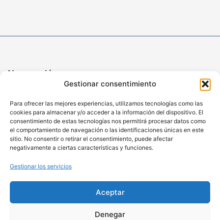
Navegación
Gestionar consentimiento
Inicio
Sobre Aginteco
Para ofrecer las mejores experiencias, utilizamos tecnologías como las
cookies para almacenar y/o acceder a la información del dispositivo. El
Productos
consentimiento de estas tecnologías nos permitirá procesar datos como
el comportamiento de navegación o las identificaciones únicas en este
Servicios
sitio. No consentir o retirar el consentimiento, puede afectar
negativamente a ciertas características y funciones.
Contacto
Gestionar los servicios
Productos
Generalidades
Aceptar
Anclajes provisionales
Anclajes permanentes
Denegar