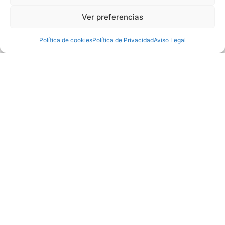
Cabezas de anclajes
Ver preferencias
Accesorios geotécnicos
Política de cookies
Política de Privacidad
Aviso Legal
Servicios
Alquiler de gatos de tensionamiento para anclajes
Alquiler de equipos de perforación, inyección y
registro de parámetros
Asistencia técnica para ensayos de carga en anclajes
al terreno
Asistencia y capacitación en geotecnia aplicada
Calibración de equipos de tesado de anclajes
Control y monitorización de seguridad en obras
geotécnicas
Contacto
aginteco@aginteco.com