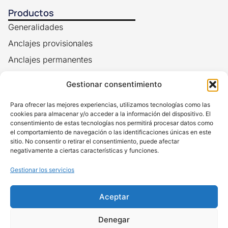
Productos
Generalidades
Anclajes provisionales
Anclajes permanentes
Cabezas de anclajes
Gestionar consentimiento
Accesorios geotécnicos
Para ofrecer las mejores experiencias, utilizamos tecnologías como las
Servicios
cookies para almacenar y/o acceder a la información del dispositivo. El
consentimiento de estas tecnologías nos permitirá procesar datos como
Alquiler de gatos de tensionamiento para anclajes
el comportamiento de navegación o las identificaciones únicas en este
sitio. No consentir o retirar el consentimiento, puede afectar
Alquiler de equipos de perforación, inyección y
negativamente a ciertas características y funciones.
registro de parámetros
Gestionar los servicios
Asistencia técnica para ensayos de carga en anclajes
al terreno
Aceptar
Asistencia y capacitación en geotecnia aplicada
Calibración de equipos de tesado de anclajes
Denegar