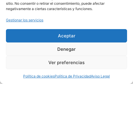
sitio. No consentir o retirar el consentimiento, puede afectar
Servicios
negativamente a ciertas características y funciones.
Contacto
Gestionar los servicios
Productos
Generalidades
Aceptar
Anclajes provisionales
Denegar
Anclajes permanentes
Ver preferencias
Cabezas de anclajes
Accesorios geotécnicos
Política de cookies
Política de Privacidad
Aviso Legal
Servicios
Alquiler de gatos de tensionamiento para anclajes
Alquiler de equipos de perforación, inyección y
registro de parámetros
Asistencia técnica para ensayos de carga en anclajes
al terreno